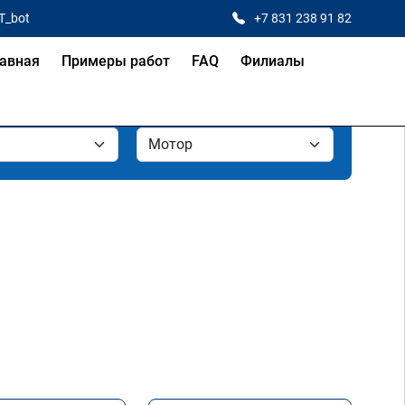
T_bot
+7 831 238 91 82
авная
Примеры работ
FAQ
Филиалы