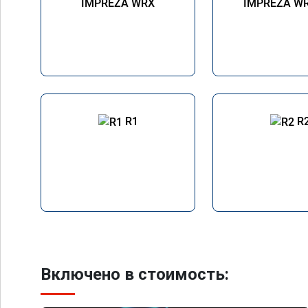
IMPREZA WRX
IMPREZA WR
R1
R
Включено в стоимость: