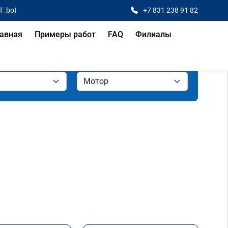
T_bot
+7 831 238 91 82
авная
Примеры работ
FAQ
Филиалы