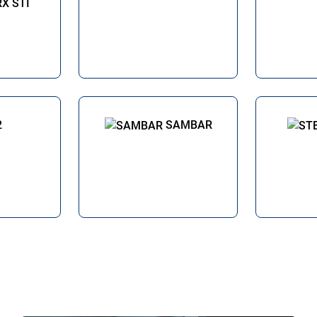
X STI
2
SAMBAR