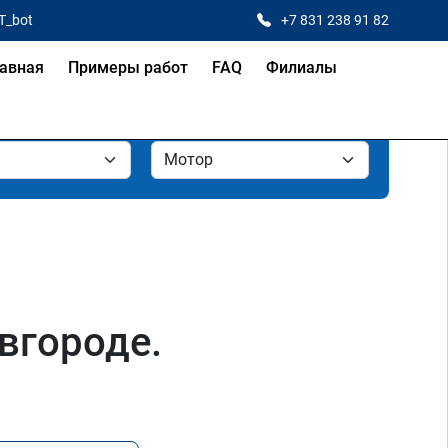
T_bot
+7 831 238 91 82
авная
Примеры работ
FAQ
Филиалы
вгороде.