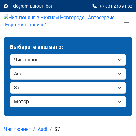
Telegram: EuroCT_bot
+7 831 238 91 82
Выберите ваш авто:
Чип тюнинг
Audi
S7