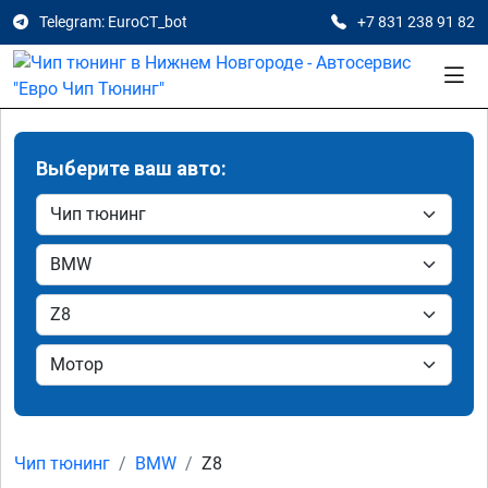
Telegram: EuroCT_bot
+7 831 238 91 82
Выберите ваш авто:
Чип тюнинг
BMW
Z8