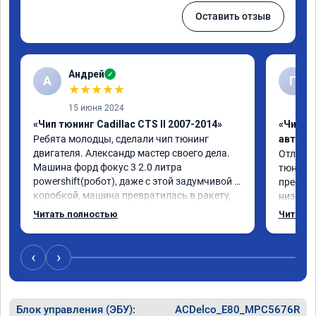
Оставить отзыв
Андрей
✓
А
Г
★
★
★
★
★
15 июня 2024
«Чип тюнинг Cadillac CTS II 2007-2014»
«Чип т
Ребята молодцы, сделали чип тюнинг 
автомо
двигателя. Александр мастер своего дела. 
Отлична
Машина форд фокус 3 2.0 литра 
тюнинго
powershift(робот), даже с этой задумчивой 
преобра
коробкой, машина превратилась в ракету, 
низов, 
даже страшно от такого ускорения, 
Расход 
Читать полностью
Читать 
динамика огонь, педаль газа отзывчивее, 
снизилс
пропала эта удасная задумчивость 
подробн
машины, при этом расход топлива немного 
всем, к
‹
›
уменьшился, начиная даже на холостом 
ходу. Да, можно найти дешевле услугу эту, 
но лучше чуть переплатить, но зато быть 
уверенным в отличной работе. Рекомендую
Блок управления (ЭБУ):
ACDelco_E80_MPC5676R