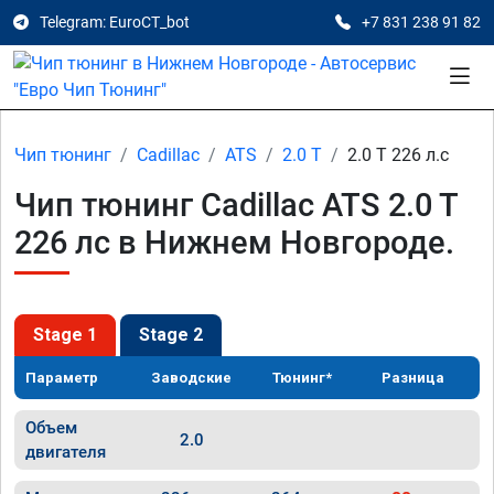
Telegram: EuroCT_bot
+7 831 238 91 82
Чип тюнинг
Cadillac
ATS
2.0 T
2.0 T 226 л.с
Чип тюнинг Cadillac ATS 2.0 T
226 лс в Нижнем Новгороде.
Stage 1
Stage 2
Параметр
Заводские
Тюнинг*
Разница
Объем
2.0
двигателя