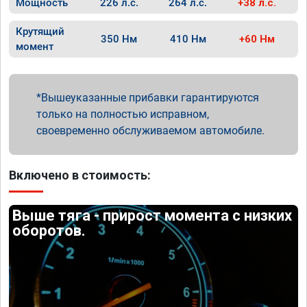
Мощность
226 л.с.
264 л.с.
+38 л.с.
Крутящий
350 Нм
410 Нм
+60 Нм
момент
Вышеуказанные прибавки гарантируются
только на полностью исправном,
своевременно обслуживаемом автомобиле.
Включено в стоимость:
Выше тяга - прирост момента с низких
оборотов.