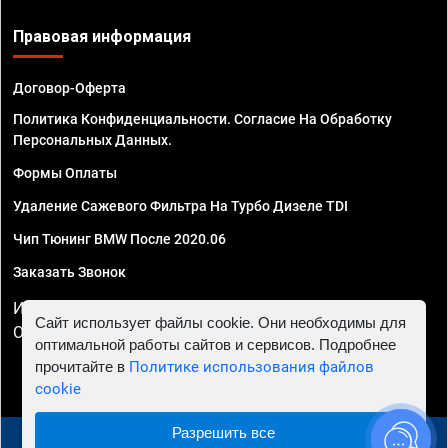
Правовая информация
Договор-Оферта
Политика Конфиденциальности. Согласие На Обработку
Персональных Данных.
Формы Оплаты
Удаление Сажевого Фильтра На Турбо Дизеле TDI
Чип Тюнинг BMW После 2020.06
Заказать Звонок
ИП Смирнов Георгий Павлович. ИНН 781302555843,
Сайт использует файлы cookie. Они необходимы для
ОГРНИП 324470400032610
оптимальной работы сайтов и сервисов. Подробнее
прочитайте в
Политике использования файлов
cookie
Разрешить все
© 2010 - 2026 Чип тюнинг в Нижнем Новгороде -