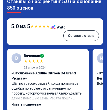
Отзывы о нас: рейтинг 5.0 на основании
850 оценок
5.0 из 5
★
★
★
★
★
Avito
Оставить отзыв
Вячеслав
✓
В
И
★
★
★
★
★
22 апреля 2024
«Отключение AdBlue Citroen C4 Grand
«Отклю
Picasso»
Berling
Шёл по трассе с семьёй, когда появилась 
Всё сде
ошибка по adblue с ограничением по 
пробегу, которую уже нельзя было удалить 
даже с помощью Lexia. Ребята пошли 
навстречу, оперативно приняли и за час 
Читать полностью
отшили как adblue, так и eolys. Отпуск не 