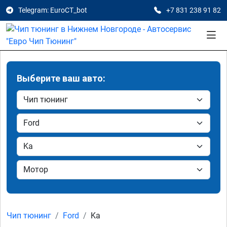
Telegram: EuroCT_bot
+7 831 238 91 82
Выберите ваш авто:
Чип тюнинг
Ford
Ka