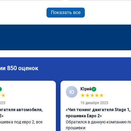
Показать все
ии 850 оценок
Юрий
✓
✓
Ю
★
★
★
★
★
★
★
025
10 декабря 2025
игателя автомобиля,
«Чип тюнинг двигателя Stage 1, 
2»
прошивка Евро 2»
шивка под евро 2, все 
Обратился в данную компанию по
прошивки
