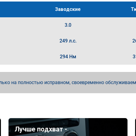
Заводские
Т
3.0
249 л.с.
2
294 Нм
3
лько на полностью исправном, своевременно обслуживае
Лучше подхват -