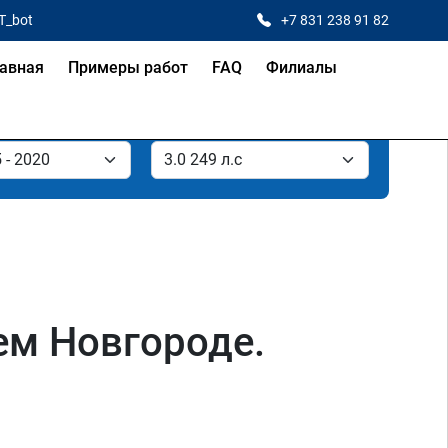
T_bot
+7 831 238 91 82
авная
Примеры работ
FAQ
Филиалы
нем Новгороде.