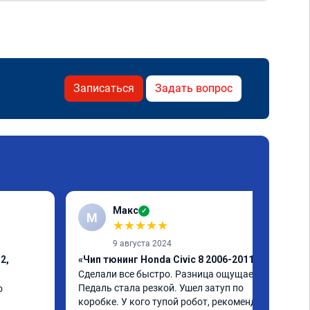
Записаться
Задать вопрос
Макс
✓
М
★
★
★
★
★
9 августа 2024
2,
«Чип тюнинг Honda Civic 8 2006-2011»
Сделали все быстро. Разница ощущается. 
Педаль стала резкой. Ушел затуп по 
 
коробке. У кого тупой робот, рекомендую.