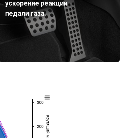
ускорение реакции
педали газа.
300
Крутящий момент (Нм)
200