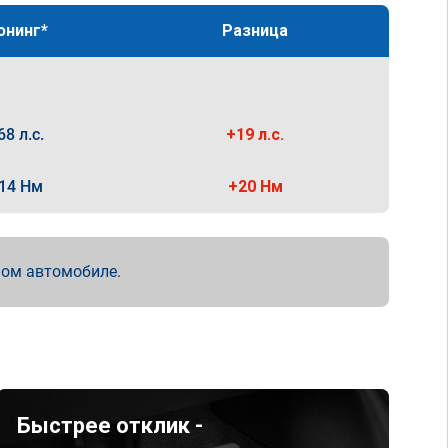
юнинг*
Разница
68 л.с.
+19 л.с.
14 Нм
+20 Нм
мом автомобиле.
Быстрее отклик -