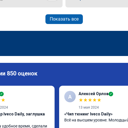
Показать все
ии 850 оценок
Алексей Орлов
✓
✓
А
★
★
★
★
★
★
★
 2024
13 мая 2024
 Iveco Daily, заглушка
«Чип тюнинг Iveco Daily»
Всё на высшем уровне. Молодцы
 удобное время, сделали 