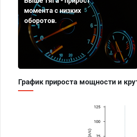
Выше тяга - прирост
момента с низких
оборотов.
График прироста мощности и кр
125
100
75