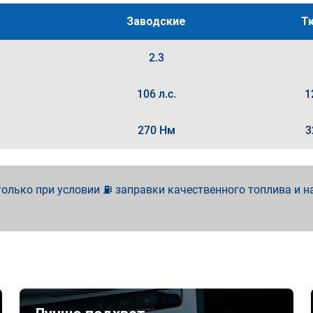
Заводские
Т
2.3
106 л.с.
1
270 Нм
3
олько при условии ⛽ заправки качественного топлива и н