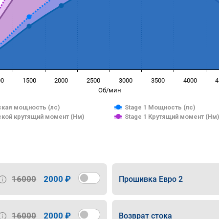
00
1500
2000
2500
3000
3500
4000
4
Об/мин
кая мощность (лс)
Stage 1 Мощность (лс)
кой крутящий момент (Нм)
Stage 1 Крутящий момент (Нм
16000
2000 ₽
Прошивка Евро 2
16000
2000 ₽
Возврат стока