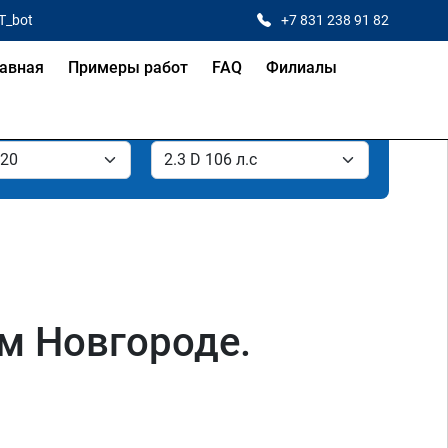
T_bot
+7 831 238 91 82
авная
Примеры работ
FAQ
Филиалы
ем Новгороде.