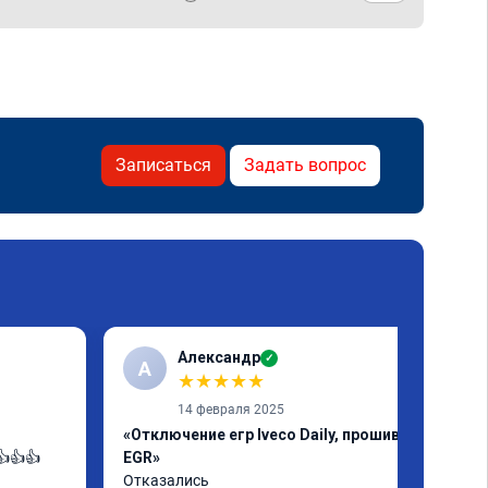
Записаться
Задать вопрос
Александр
✓
А
★
★
★
★
★
14 февраля 2025
«Отключение егр Iveco Daily, прошивка
👍👍
EGR»
Отказались