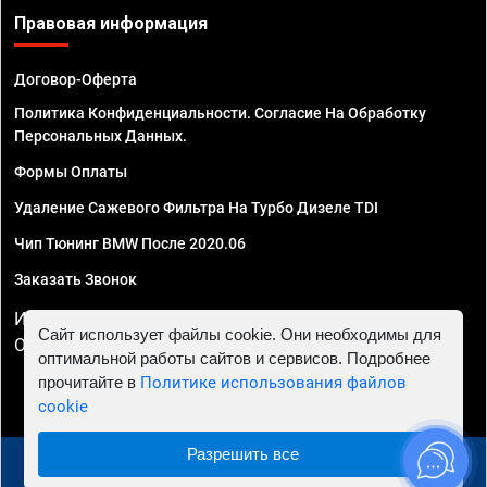
Правовая информация
Договор-Оферта
Политика Конфиденциальности. Согласие На Обработку
Персональных Данных.
Формы Оплаты
Удаление Сажевого Фильтра На Турбо Дизеле TDI
Чип Тюнинг BMW После 2020.06
Заказать Звонок
ИП Смирнов Георгий Павлович. ИНН 781302555843,
Сайт использует файлы cookie. Они необходимы для
ОГРНИП 324470400032610
оптимальной работы сайтов и сервисов. Подробнее
прочитайте в
Политике использования файлов
cookie
Разрешить все
© 2010 - 2026 Чип тюнинг в Нижнем Новгороде -
Автосервис "Евро Чип Тюнинг"