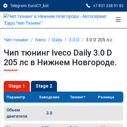
Telegram: EuroCT_bot
+7 831 238 91 82
Чип тюнинг
Iveco
Daily
3.0 D
3.0 D 205 л.с
Чип тюнинг Iveco Daily 3.0 D
205 лс в Нижнем Новгороде.
Stage 1
Stage 2
Параметр
Заводские
Тюнинг*
Разница
Объем
3.0
двигателя