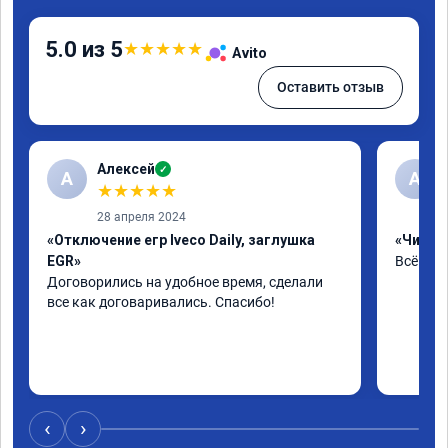
5.0 из 5
★
★
★
★
★
Avito
Оставить отзыв
Алексей
✓
А
А
★
★
★
★
★
28 апреля 2024
«Отключение егр Iveco Daily, заглушка
«Чип тю
EGR»
Всё на 
Договорились на удобное время, сделали 
все как договаривались. Спасибо!
‹
›