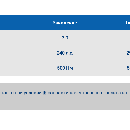
Заводские
Т
3.0
240 л.с.
2
500 Нм
5
олько при условии ⛽ заправки качественного топлива и н