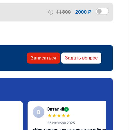
11800
2000 ₽
Записаться
Задать вопрос
Виталий
✓
В
★
★
★
★
★
26 октября 2025
«Чип тюнинг двигателя автомобиля за