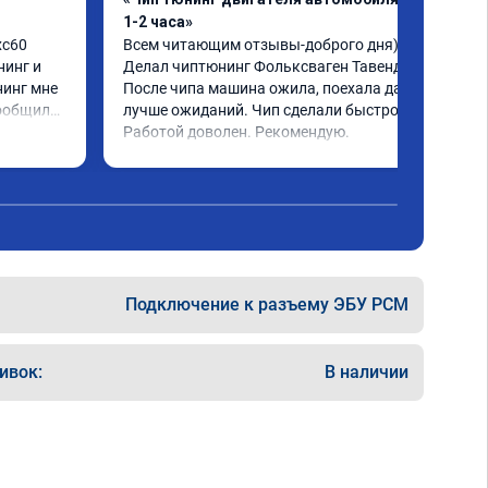
1-2 часа»
c60 
Всем читающим отзывы-доброго дня)) 
инг и 
Делал чиптюнинг Фольксваген Тавендор. 
инг мне 
После чипа машина ожила, поехала даже 
ообщили 
лучше ожиданий. Чип сделали быстро. 
ченное 
Работой доволен. Рекомендую.
 ощутима 
ю и 
ело 
Подключение к разъему ЭБУ PCM
ивок:
В наличии