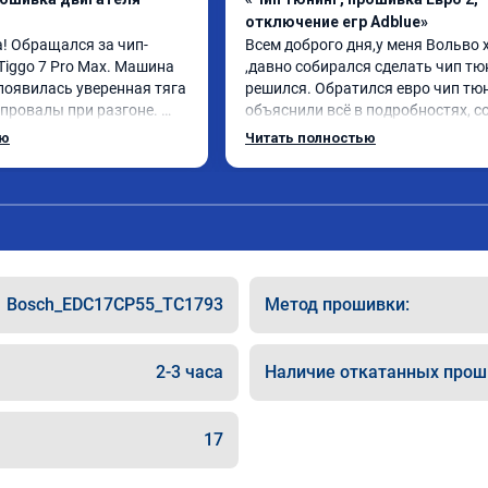
отключение егр Adblue»
! Обращался за чип-
Всем доброго дня,у меня Вольво x
Tiggo 7 Pro Max. Машина 
,давно собирался сделать чип тюн
появилась уверенная тяга 
решился. Обратился евро чип тюн
 провалы при разгоне. 
объяснили всё в подробностях, с
ном режиме даже немного 
сумму записали. Приехал в назна
ью
Читать полностью
елали профессионально, с 
время 2.5 часа и готово, разница
льтацией. Рекомендую 
, я доволен ,спасибо! дали гаранти
ается.
сертификат ао11462 ,знают своё д
рекомендую 👍
Bosch_EDC17CP55_TC1793
Метод прошивки:
2-3 часа
Наличие откатанных прош
17