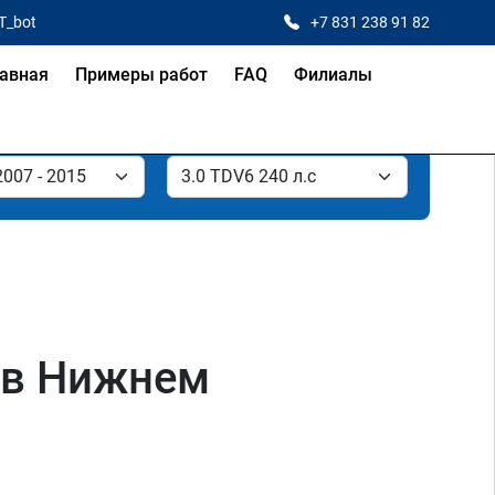
T_bot
+7 831 238 91 82
авная
Примеры работ
FAQ
Филиалы
с в Нижнем