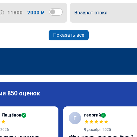
11800
2000 ₽
Возврат стока
Показать все
ии 850 оценок
й Лащёнов
георгий
✓
✓
Г
★
★
★
★
★
★
★
 2026
9 декабря 2025
рошивка двигателя
«Чип тюнинг, прошивка Евро 2,