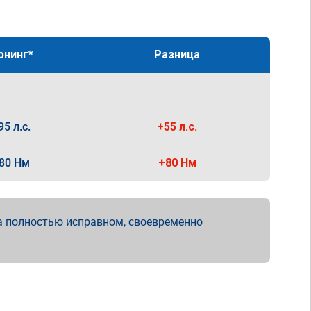
юнинг*
Разница
95 л.с.
+55 л.с.
80 Нм
+80 Нм
а полностью исправном, своевременно