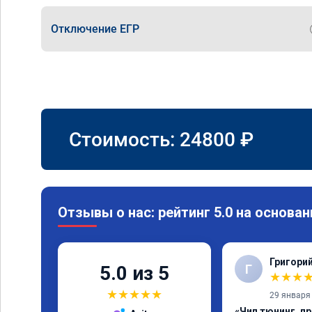
Отключение ЕГР
Стоимость:
24800
₽
Отзывы о нас: рейтинг 5.0 на основан
Григори
Г
5.0 из 5
★
★
★
★
★
★
★
★
29 января
«Чип тюнинг, п