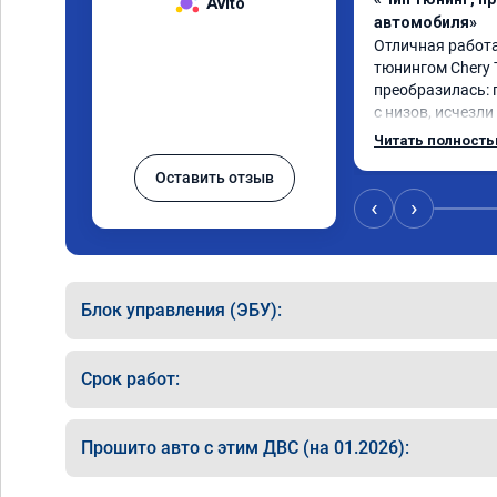
Avito
автомобиля»
Отличная работа
тюнингом Chery 
преобразилась: 
с низов, исчезли
Расход в спокой
Читать полност
снизился. Все сд
Оставить отзыв
подробной консу
всем, кто сомнев
‹
›
Блок управления (ЭБУ):
Срок работ:
Прошито авто с этим ДВС (на 01.2026):