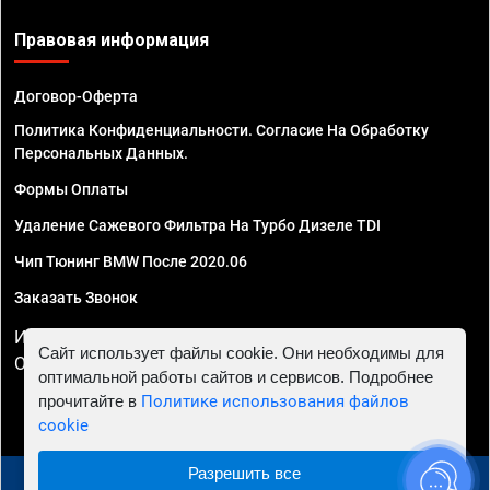
Правовая информация
Договор-Оферта
Политика Конфиденциальности. Согласие На Обработку
Персональных Данных.
Формы Оплаты
Удаление Сажевого Фильтра На Турбо Дизеле TDI
Чип Тюнинг BMW После 2020.06
Заказать Звонок
ИП Смирнов Георгий Павлович. ИНН 781302555843,
Сайт использует файлы cookie. Они необходимы для
ОГРНИП 324470400032610
оптимальной работы сайтов и сервисов. Подробнее
прочитайте в
Политике использования файлов
cookie
Разрешить все
© 2010 - 2026 Чип тюнинг в Нижнем Новгороде -