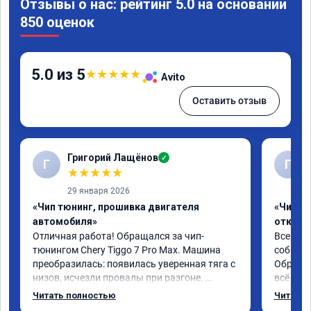
Отзывы о нас: рейтинг 5.0 на основании
850 оценок
5.0 из 5
★
★
★
★
★
Avito
Оставить отзыв
Григорий Лащёнов
✓
Г
Г
★
★
★
★
★
29 января 2026
«Чип тюнинг, прошивка двигателя
«Чип тю
автомобиля»
отключе
Отличная работа! Обращался за чип-
Всем до
тюнингом Chery Tiggo 7 Pro Max. Машина 
собирал
преобразилась: появилась уверенная тяга с 
Обратил
низов, исчезли провалы при разгоне. 
всё в п
Расход в спокойном режиме даже немного 
записал
Читать полностью
Читать 
снизился. Все сделали профессионально, с 
часа и 