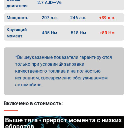
2.7 AJD—V6
двигателя
Мощность
207 л.с.
246 л.с.
+39 л.с.
Крутящий
435 Нм
518 Нм
+83 Нм
момент
Вышеуказанные показатели гарантируются
только при условии ⛽ заправки
качественного топлива и на полностью
исправном, своевременно обслуживаемом
автомобиле.
Включено в стоимость:
Выше тяга - прирост момента с низких
оборотов.