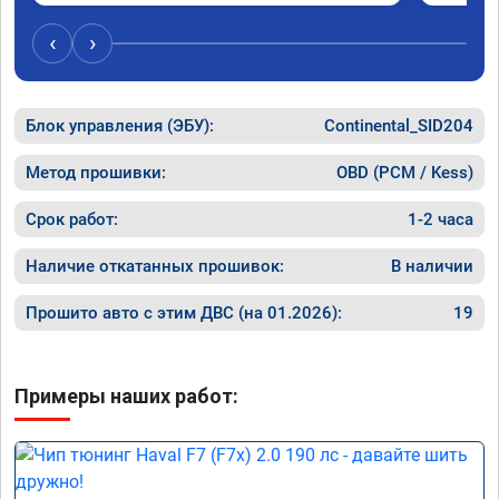
подробной консультацией. Рекомендую 
,спасиб
всем, кто сомневается.
ао11462
‹
›
Блок управления (ЭБУ):
Continental_SID204
Метод прошивки:
OBD (PCM / Kess)
Срок работ:
1-2 часа
Наличие откатанных прошивок:
В наличии
Прошито авто с этим ДВС (на 01.2026):
19
Примеры наших работ: