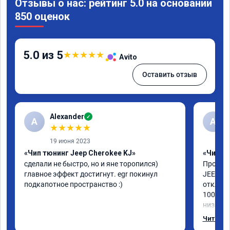
Отзывы о нас: рейтинг 5.0 на основании
850 оценок
5.0 из 5
★
★
★
★
★
Avito
Оставить отзыв
Alexander
✓
A
А
★
★
★
★
★
19 июня 2023
«Чип тюнинг Jeep Cherokee KJ»
«Чип тю
сделали не быстро, но и яне торопился) 
Прошили
главное эффект достигнут. egr покинул 
JEEP CH
подкапотное пространство :)
отключи
100%, д
низах в
интерес
Читать 
мастер 