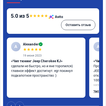
5.0 из 5
★
★
★
★
★
Avito
Оставить отзыв
Alexander
✓
A
А
★
★
★
★
★
19 июня 2023
«Чип тюнинг Jeep Cherokee KJ»
«Чип тю
сделали не быстро, но и яне торопился) 
Прошили
главное эффект достигнут. egr покинул 
JEEP CH
подкапотное пространство :)
отключи
100%, д
низах в
интерес
Читать 
мастер 
Короче,
‹
›