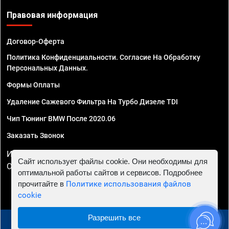
Правовая информация
Договор-Оферта
Политика Конфиденциальности. Согласие На Обработку
Персональных Данных.
Формы Оплаты
Удаление Сажевого Фильтра На Турбо Дизеле TDI
Чип Тюнинг BMW После 2020.06
Заказать Звонок
ИП Смирнов Георгий Павлович. ИНН 781302555843,
Сайт использует файлы cookie. Они необходимы для
ОГРНИП 324470400032610
оптимальной работы сайтов и сервисов. Подробнее
прочитайте в
Политике использования файлов
cookie
Разрешить все
© 2010 - 2026 Чип тюнинг в Нижнем Новгороде -