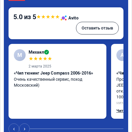
5.0 из 5
★
★
★
★
★
Avito
Оставить отзыв
Михаил
✓
М
А
★
★
★
★
★
2 марта 2025
«Чип тюнинг Jeep Compass 2006-2016»
«Чип тю
Очень качественный сервис, поход 
Прошили
Московский)
JEEP CH
отключи
100%, д
низах в
интерес
Читать 
мастер 
Короче,
‹
›