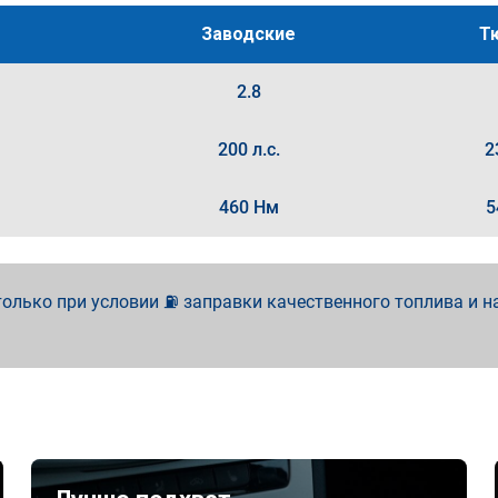
Заводские
Т
2.8
200 л.с.
2
460 Нм
5
олько при условии ⛽ заправки качественного топлива и н