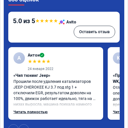
5.0 из 5
★
★
★
★
★
Avito
Оставить отзыв
Антон
✓
А
K
★
★
★
★
★
24 января 2022
«Чип тюнинг Jeep»
«Прошив
Прошили после удаления катализаторов 
WK, WH
JEEP CHEROKEE KJ 3.7 под stg 1 + 
Отличны
отключили EGR, результатом доволен на 
операти
100%, движок работает идеально, тяга на 
доп.раб
низах выросла, машина поехала намного 
времени
интереснее, расход топлива радует. Делал 
непонят
Читать полностью
Читать 
мастер Даниил, ему отдельный респект 👍. 
вызываю
Короче, все на чип тюнинг в RECHIP😁
Рекоме