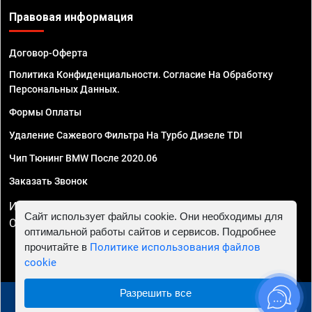
Правовая информация
Договор-Оферта
Политика Конфиденциальности. Согласие На Обработку
Персональных Данных.
Формы Оплаты
Удаление Сажевого Фильтра На Турбо Дизеле TDI
Чип Тюнинг BMW После 2020.06
Заказать Звонок
ИП Смирнов Георгий Павлович. ИНН 781302555843,
Сайт использует файлы cookie. Они необходимы для
ОГРНИП 324470400032610
оптимальной работы сайтов и сервисов. Подробнее
прочитайте в
Политике использования файлов
cookie
Разрешить все
© 2010 - 2026 Чип тюнинг в Нижнем Новгороде -