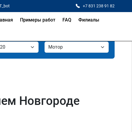
T_bot
+7 831 238 91 82
авная
Примеры работ
FAQ
Филиалы
нем Новгороде