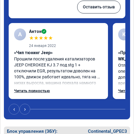
Оставить отзыв
Антон
✓
А
K
★
★
★
★
★
24 января 2022
«Чип тюнинг Jeep»
«Прошив
Прошили после удаления катализаторов 
WK, WH
JEEP CHEROKEE KJ 3.7 под stg 1 + 
Отличны
отключили EGR, результатом доволен на 
операти
100%, движок работает идеально, тяга на 
доп.раб
низах выросла, машина поехала намного 
времени
интереснее, расход топлива радует. Делал 
непонят
Читать полностью
Читать 
мастер Даниил, ему отдельный респект 👍. 
вызываю
Короче, все на чип тюнинг в RECHIP😁
Рекоме
‹
›
Блок управления (ЭБУ):
Continental_GPEC3