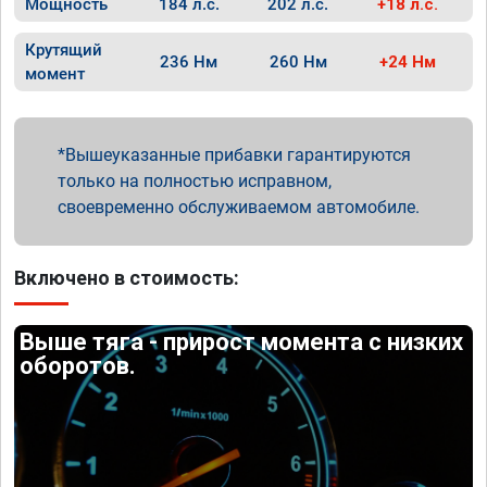
Мощность
184 л.с.
202 л.с.
+18 л.с.
Крутящий
236 Нм
260 Нм
+24 Нм
момент
Вышеуказанные прибавки гарантируются
только на полностью исправном,
своевременно обслуживаемом автомобиле.
Включено в стоимость:
Выше тяга - прирост момента с низких
оборотов.