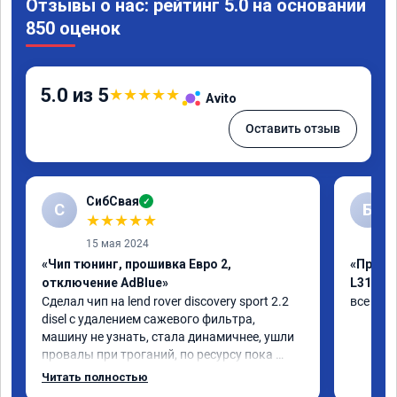
Отзывы о нас: рейтинг 5.0 на основании
850 оценок
5.0 из 5
★
★
★
★
★
Avito
Оставить отзыв
СибСвая
✓
С
Б
★
★
★
★
★
15 мая 2024
«Чип тюнинг, прошивка Евро 2,
«Прошив
отключение AdBlue»
L319»
Сделал чип на lend rover discovery sport 2.2 
все был
disel с удалением сажевого фильтра, 
машину не узнать, стала динамичнее, ушли 
провалы при троганий, по ресурсу пока 
незнаю, время покажет, короче 
Читать полностью
рекомендую!