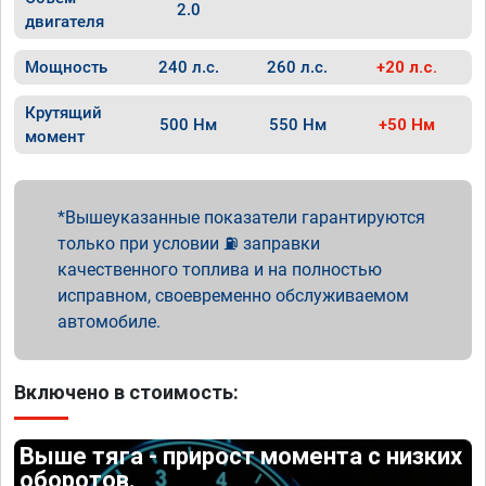
2.0
двигателя
Мощность
240 л.с.
260 л.с.
+20 л.с.
Крутящий
500 Нм
550 Нм
+50 Нм
момент
Вышеуказанные показатели гарантируются
только при условии ⛽ заправки
качественного топлива и на полностью
исправном, своевременно обслуживаемом
автомобиле.
Включено в стоимость:
Выше тяга - прирост момента с низких
оборотов.