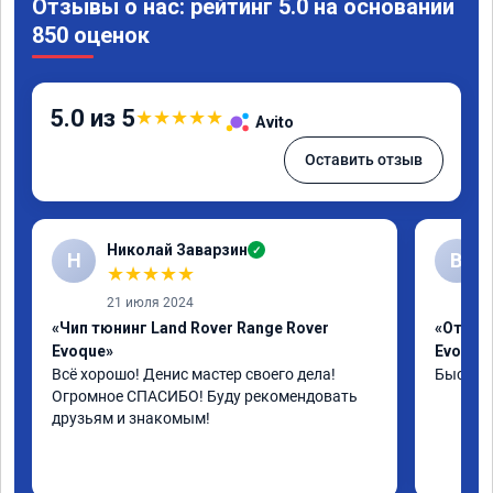
Отзывы о нас: рейтинг 5.0 на основании
850 оценок
5.0 из 5
★
★
★
★
★
Avito
Оставить отзыв
Николай Заварзин
✓
Н
В
★
★
★
★
★
21 июля 2024
«Чип тюнинг Land Rover Range Rover
«Отключ
Evoque»
Evoque
Всё хорошо! Денис мастер своего дела! 
Быстро 
Огромное СПАСИБО! Буду рекомендовать 
друзьям и знакомым!