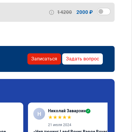
14200
2000 ₽
Записаться
Задать вопрос
Николай Заварзин
✓
Н
★
★
★
★
★
21 июля 2024
nge
«Чип тюнинг Land Rover Range Rover