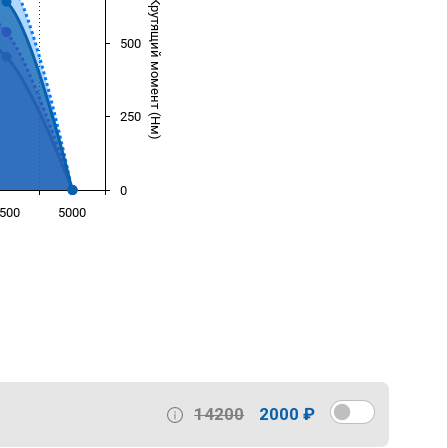
Крутящий момент (Нм)
500
250
0
500
5000
)
14200
2000 ₽