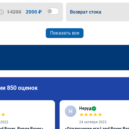
14200
2000 ₽
Возврат стока
Показать все
ии 850 оценок
Неруд
✓
Н
★
★
★
★
★
★
★
 2022
24 октября 2023
d Rover, Range Rover»
«Отключение егр Land Rover Ra