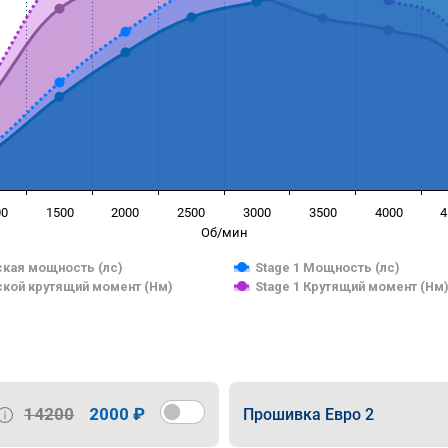
00
1500
2000
2500
3000
3500
4000
4
Об/мин
кая мощность (лс)
Stage 1 Мощность (лс)
кой крутящий момент (Нм)
Stage 1 Крутящий момент (Нм
14200
2000 ₽
Прошивка Евро 2