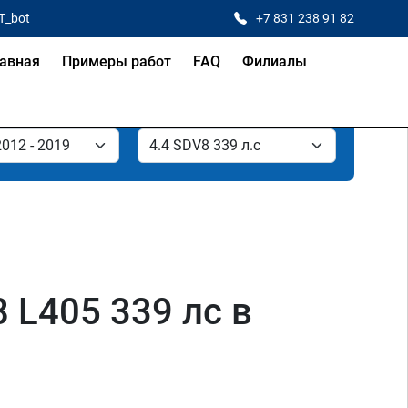
T_bot
+7 831 238 91 82
авная
Примеры работ
FAQ
Филиалы
 L405 339 лс в