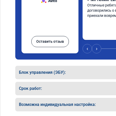
Avito
Отличные ребята
договорились о 
приехали воврем
Оставить отзыв
‹
›
Блок управления (ЭБУ):
Срок работ:
Возможна индивидуальная настройка: