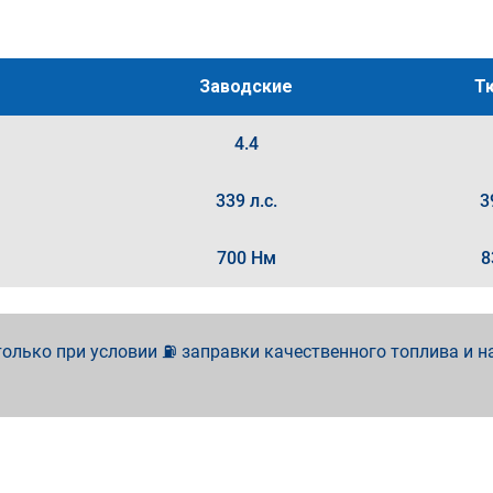
Заводские
Т
4.4
339 л.с.
3
700 Нм
8
олько при условии ⛽ заправки качественного топлива и н