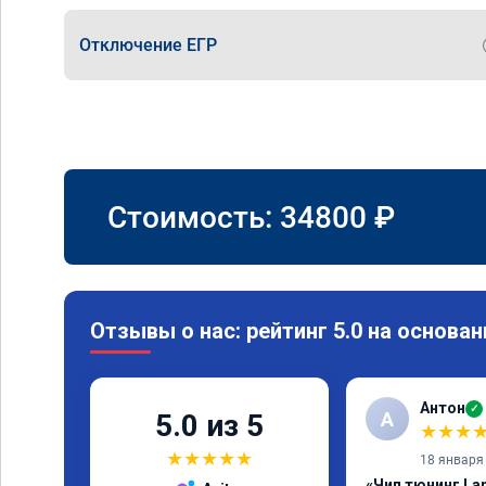
Отключение ЕГР
Стоимость:
34800
₽
Отзывы о нас: рейтинг 5.0 на основан
Антон
✓
А
5.0 из 5
★
★
★
★
★
★
★
★
18 января
«Чип тюнинг Lan