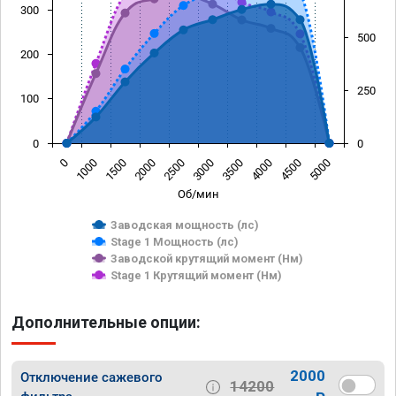
300
500
200
250
100
0
0
0
1000
1500
2000
2500
3000
3500
4000
4500
5000
Об/мин
Заводская мощность (лс)
Stage 1 Мощность (лс)
Заводской крутящий момент (Нм)
Stage 1 Крутящий момент (Нм)
Дополнительные опции:
2000
Отключение сажевого
14200