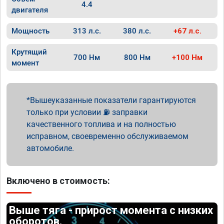
4.4
двигателя
Мощность
313 л.с.
380 л.с.
+67 л.с.
Крутящий
700 Нм
800 Нм
+100 Нм
момент
Вышеуказанные показатели гарантируются
только при условии ⛽ заправки
качественного топлива и на полностью
исправном, своевременно обслуживаемом
автомобиле.
Включено в стоимость:
Выше тяга - прирост момента с низких
оборотов.