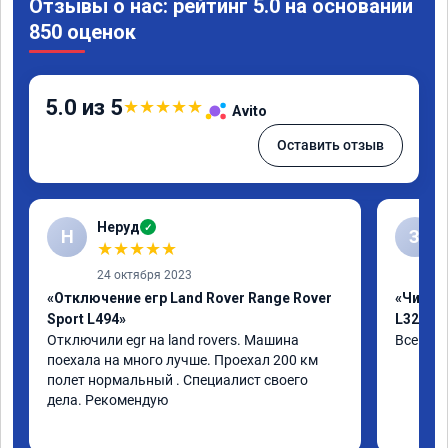
Отзывы о нас: рейтинг 5.0 на основании
850 оценок
5.0 из 5
★
★
★
★
★
Avito
Оставить отзыв
Неруд
✓
Н
З
★
★
★
★
★
24 октября 2023
«Отключение егр Land Rover Range Rover
«Чип тю
Sport L494»
L320»
Отключили egr на land rovers. Машина 
Все отл
поехала на много лучше. Проехал 200 км 
полет нормальный . Специалист своего 
дела. Рекомендую