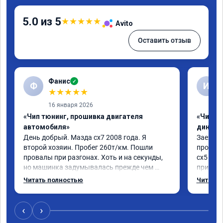
5.0 из 5
★
★
★
★
★
Avito
Оставить отзыв
Фанис
✓
Ф
И
★
★
★
★
★
16 января 2026
«Чип тюнинг, прошивка двигателя
«Чип тю
автомобиля»
диност
День добрый. Мазда сх7 2008 года. Я 
Заехал 
второй хозяин. Пробег 260т/км. Пошли 
прошить
провалы при разгонах. Хоть и на секунды, 
сх5 2.0л
но машинка задумывалась прежде чем 
приятно
разогнаться. Года 4 назад удалял 
педаль 
Читать полностью
Читать 
катализаторы без перепрошивок. Никаких 
ли, раз
ошибок не было. Но пообщавшись с 
не изме
людьми, решил всё таки сделать 
данную 
‹
›
перепрошивку. Увидел в авито ваше 
исправе