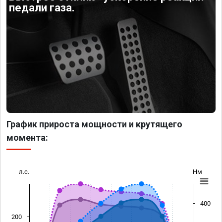
педали газа.
График прироста мощности и крутящего
момента:
л.с.
Нм
400
200