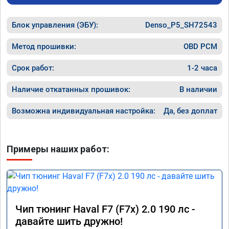
объявление и решил обратиться к вам за 
вреда э
помощью. Ребята приветливые, сразу взяли 
Блок управления (ЭБУ):
в работу. Знают своё дело. По времени 1,5 
Denso_P5_SH72543
часа длилась процедура. Цена конечно 
отличается от заявленной. Но результатом 
Метод прошивки:
OBD PCM
я доволен. Машинка не едет, а летит прям. 
Парням благодарность!!!!
Срок работ:
1-2 часа
Наличие откатанных прошивок:
В наличии
Возможна индивидуальная настройка:
Да, без доплат
Примеры наших работ:
Чип тюнинг Haval F7 (F7x) 2.0 190 лс -
давайте шить дружно!