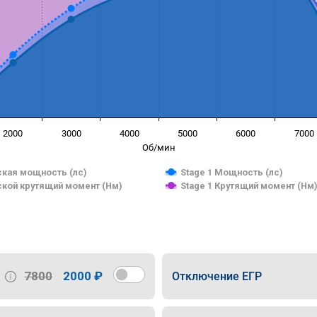
2000
3000
4000
5000
6000
7000
Об/мин
кая мощность (лс)
Stage 1 Мощность (лс)
кой крутящий момент (Нм)
Stage 1 Крутящий момент (Нм
7800
2000 ₽
Отключение ЕГР