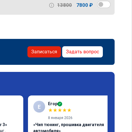
13800
7800 ₽
Записаться
Задать вопрос
Егор
✓
Е
★
★
★
★
★
8 января 2026
r 3»
«Чип тюнинг, прошивка двигателя
г , 
автомобиля»