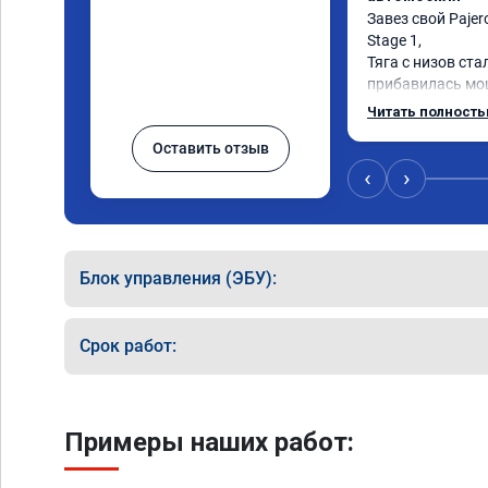
Завез свой Pajero
Stage 1,

Тяга с низов ста
прибавилась мощ
стала отзывчивее
Читать полност
Оставить отзыв
Рекомендую ребя
качественно!

‹
›
Читал что в Авст
машин сразу дел
было провалов.

Блок управления (ЭБУ):
Завтра везу X7 н
результаты дол
Срок работ:
Примеры наших работ: