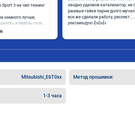
заодно удалили катализатор, не с
 Sport 3 на чип тюнинг 
ржавые гайки парни долго мучалис
все же сделали работу, респект , 
ла намного лучше, 
рекомендую 👍👍👍
ность и педаль газа 
.

ью
т, делают свою работу 
ралии при покупке этих 
ают чип тюнинг, чтобы не 
Mitsubishi_E6T0xx
Метод прошивки:
а чип, Там по цифрам 
жны быть еще лучше)
1-3 часа