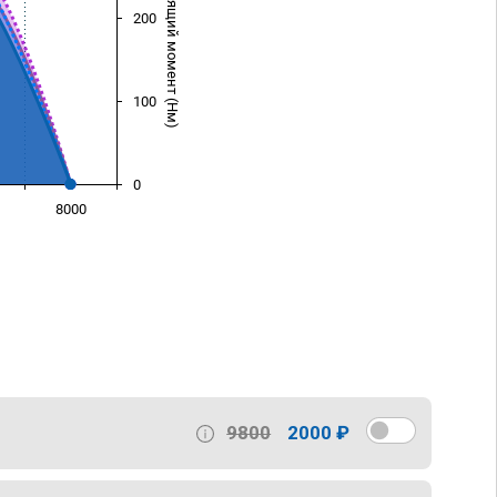
Крутящий момент (Нм)
200
100
0
8000
)
9800
2000 ₽