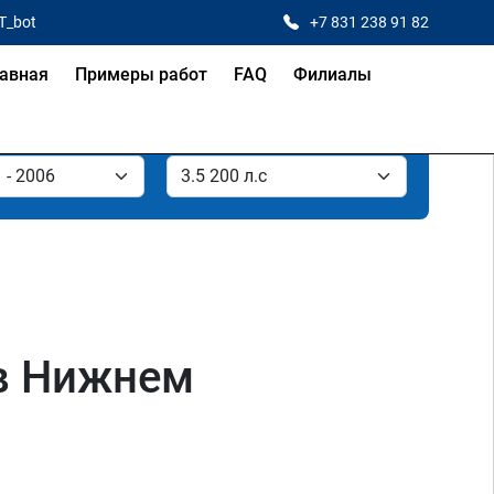
T_bot
+7 831 238 91 82
авная
Примеры работ
FAQ
Филиалы
 в Нижнем