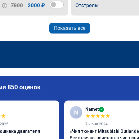
7800
2000 ₽
Отстрелы
Показать все
ии 850 оценок
Namet
✓
N
★
★
★
★
★
★
★
 2025
7 июня 2024
рошивка двигателя
«Чип тюнинг Mitsubishi Outlande
Все отлично ,приехал на чип тюнин