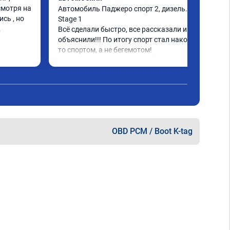
мотря на 
Автомобиль Паджеро спорт 2, дизель. 
ь , но 
Stage 1

Всё сделали быстро, все рассказали и 
объяснили!!! По итогу спорт стал наконец-
то спортом, а не бегемотом!

Спасибо большое A011935
OBD PCM / Boot K-tag