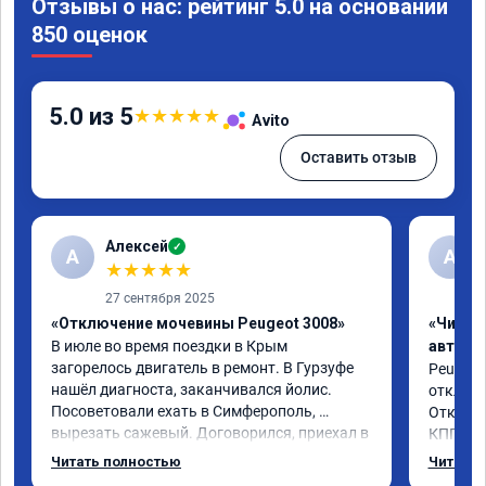
Отзывы о нас: рейтинг 5.0 на основании
850 оценок
5.0 из 5
★
★
★
★
★
Avito
Оставить отзыв
Алексей
✓
А
А
★
★
★
★
★
27 сентября 2025
«Отключение мочевины Peugeot 3008»
«Чип т
В июле во время поездки в Крым 
автомо
загорелось двигатель в ремонт. В Гурзуфе 
Peugeot 
нашёл диагноста, заканчивался йолис. 
отключе
Посоветовали ехать в Симферополь, 
Отклик 
вырезать сажевый. Договорился, приехал в 
КПП, пр
тот же день, в течение 4-х часов удалили, 
солидны
Читать полностью
Читать 
прошили двигатель, дали сертификат. 
постара