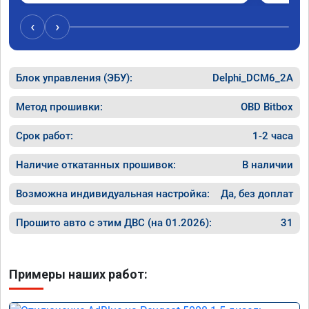
Машина поехала намного шустрее, 
поначалу смущал чёрный дым при пуске 
‹
›
двигателя и резком нажатии на педаль газа, 
привык. Всё таки дизель. Два месяца 
прошло, всё нормально. Рекомендую. Пежо 
3008 2-поколение дизель 2,0 литра.
Блок управления (ЭБУ):
Delphi_DCM6_2A
Метод прошивки:
OBD Bitbox
Срок работ:
1-2 часа
Наличие откатанных прошивок:
В наличии
Возможна индивидуальная настройка:
Да, без доплат
Прошито авто с этим ДВС (на 01.2026):
31
Примеры наших работ: