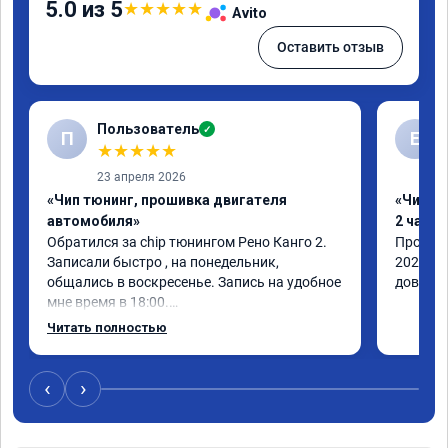
5.0 из 5
★
★
★
★
★
Avito
Оставить отзыв
Пользователь
✓
П
Е
★
★
★
★
★
23 апреля 2026
«Чип тюнинг, прошивка двигателя
«Чип тю
автомобиля»
2 часа»
Обратился за chip тюнингом Рено Канго 2.

Прошивк
Записали быстро , на понедельник, 
2021 го
общались в воскресенье. Запись на удобное 
доволен
мне время в 18:00.

Работу выполнили за 30 минут, 
Читать полностью
качественно, эффектом доволен. Спасибо 
🤝
‹
›