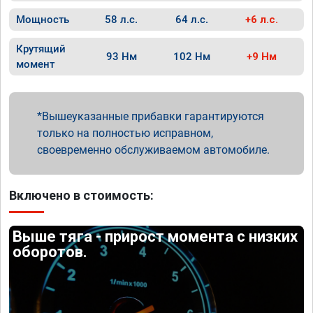
Мощность
58 л.с.
64 л.с.
+6 л.с.
Крутящий
93 Нм
102 Нм
+9 Нм
момент
Вышеуказанные прибавки гарантируются
только на полностью исправном,
своевременно обслуживаемом автомобиле.
Включено в стоимость:
Выше тяга - прирост момента с низких
оборотов.