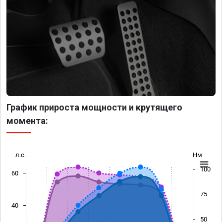
График прироста мощности и крутящего
момента:
л.с.
Нм
100
60
75
40
50