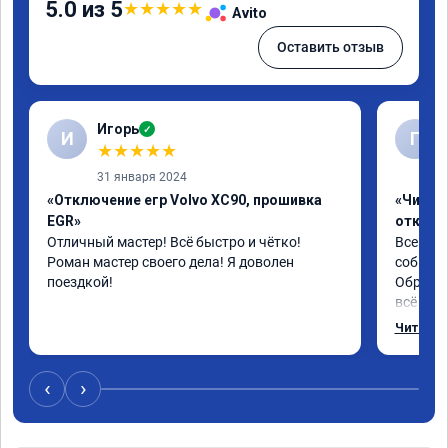
5.0 из 5
★
★
★
★
★
Avito
Оставить отзыв
Игорь
✓
И
Г
★
★
★
★
★
31 января 2024
«Отключение егр Volvo XC90, прошивка
«Чип тю
EGR»
отключе
Отличный мастер! Всё быстро и чётко! 
Всем до
Роман мастер своего дела! Я доволен 
собирал
поездкой!
Обратил
всё в п
записал
Читать 
часа и 
,спасиб
ао11462
‹
›