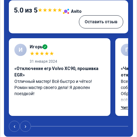
5.0 из 5
★
★
★
★
★
Avito
Оставить отзыв
Игорь
✓
И
Г
★
★
★
★
★
31 января 2024
«Отключение егр Volvo XC90, прошивка
«Чип тю
EGR»
отключе
Отличный мастер! Всё быстро и чётко! 
Всем до
Роман мастер своего дела! Я доволен 
собирал
поездкой!
Обратил
всё в п
записал
Читать 
часа и 
,спасиб
ао11462
‹
›