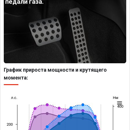
педали газа.
График прироста мощности и крутящего
момента:
л.с.
Нм
400
200