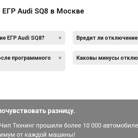
 ЕГР Audi SQ8 в Москве
е ЕГР Audi SQ8?
Вредит ли отключение
после программного
Каковы минусы отключ
почувствовать разницу.
ип Тюнинг прошили более 10 000 автомобилей
симум от каждой машины!