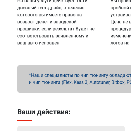
На наши услуги действует 14-ти
Вы произ
дневный тест-драйв, в течение
пробной 
которого вы имеете право на
устраива
возврат денег и заводской
Цена не 
прошивки, если результат будет не
процедур
соответствовать заявленному и
изменени
ваш авто исправен.
логов на
Наши специалисты по чип тюнингу обладают 
и чип тюнинга (Flex, Kess 3, Autotuner, Bitbo
Ваши действия: