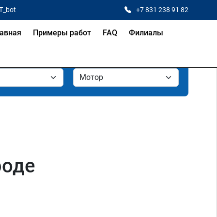
T_bot
+7 831 238 91 82
авная
Примеры работ
FAQ
Филиалы
роде