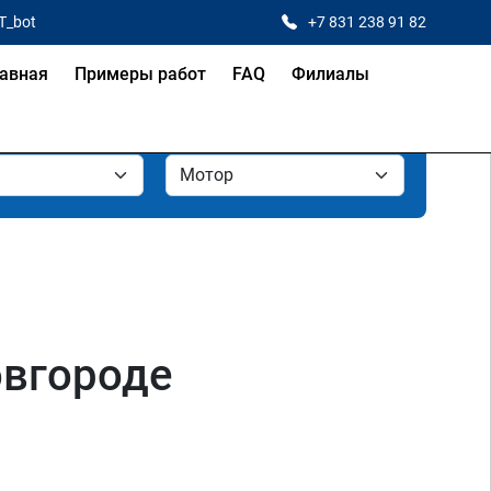
T_bot
+7 831 238 91 82
авная
Примеры работ
FAQ
Филиалы
овгороде