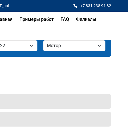
T_bot
+7 831 238 91 82
авная
Примеры работ
FAQ
Филиалы