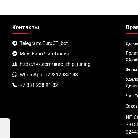
Контакты
Пра
Telegram: EuroCT_bot
Дого
Полит
Max: Евро Чип Тюнинг
Обраб
https://vk.com/euro_chip_tuning
Форм
WhatsApp: +79317082148
Удале
+7 831 238 91 82
Дизел
Чип Т
Заказ
ИП С
7813
3244