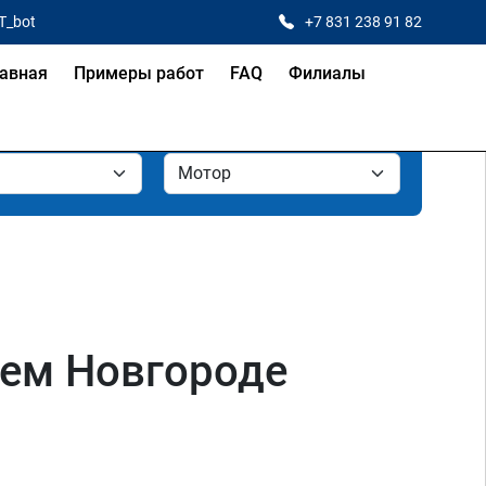
T_bot
+7 831 238 91 82
авная
Примеры работ
FAQ
Филиалы
нем Новгороде