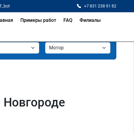
T_bot
+7 831 238 91 82
авная
Примеры работ
FAQ
Филиалы
м Новгороде