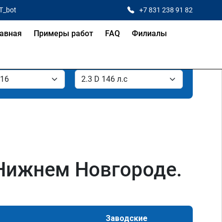
T_bot
+7 831 238 91 82
авная
Примеры работ
FAQ
Филиалы
в Нижнем Новгороде.
Заводские