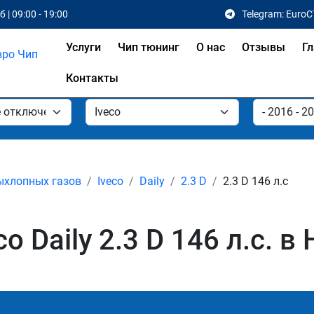
 | 09:00 - 19:00
Telegram: EuroC
Услуги
Чип тюнинг
О нас
Отзывы
Гл
Контакты
ыхлопных газов
Iveco
Daily
2.3 D
2.3 D 146 л.с
o Daily 2.3 D 146 л.с. 