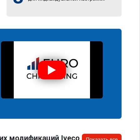
их модификаций Iveco
Показать все