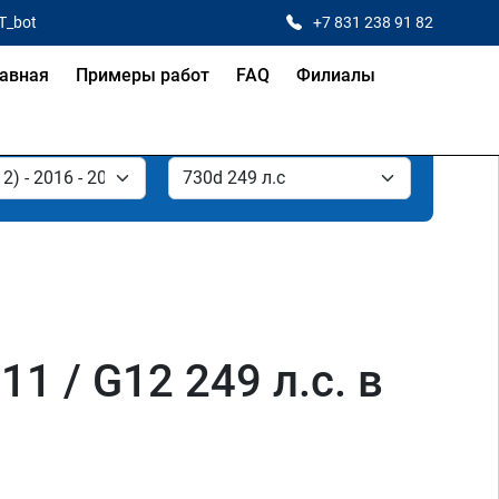
T_bot
+7 831 238 91 82
авная
Примеры работ
FAQ
Филиалы
 / G12 249 л.с. в