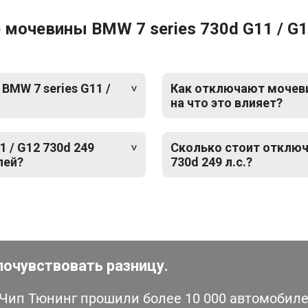
мочевины BMW 7 series 730d G11 / G12
BMW 7 series G11 /
Как отключают мочевину
на что это влияет?
 / G12 730d 249
Сколько стоит отключ
лей?
730d 249 л.с.?
почувствовать разницу.
ип Тюнинг прошили более 10 000 автомобилей