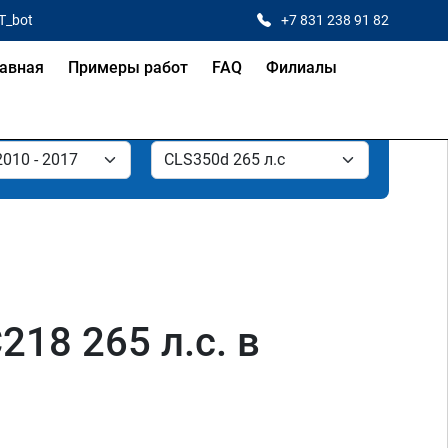
T_bot
+7 831 238 91 82
авная
Примеры работ
FAQ
Филиалы
18 265 л.с. в