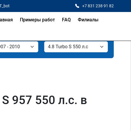
T_bot
+7 831 238 91 82
авная
Примеры работ
FAQ
Филиалы
S 957 550 л.с. в