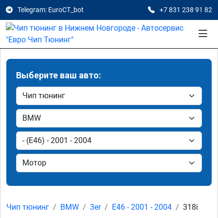
Telegram: EuroCT_bot
+7 831 238 91 82
Выберите ваш авто:
Чип тюнинг
BMW
3er
E46 - 2001 - 2004
318i