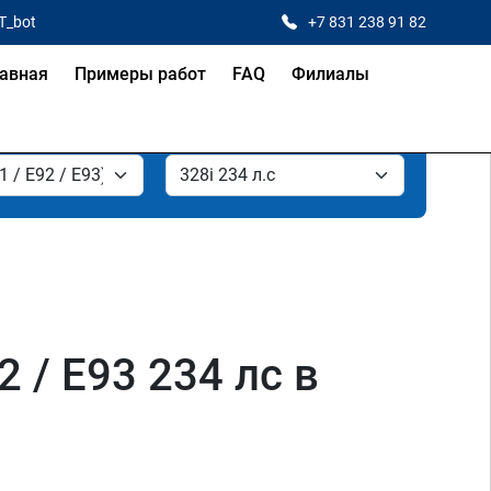
T_bot
+7 831 238 91 82
авная
Примеры работ
FAQ
Филиалы
2 / E93 234 лс в