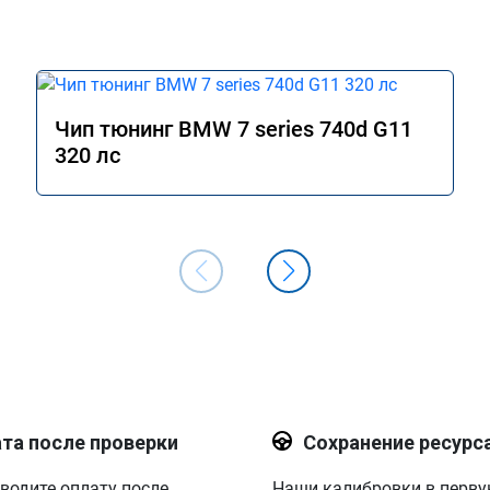
Чип тюнинг BMW 7 series 740d G11
320 лс
та после проверки
Сохранение ресурс
водите оплату после
Наши калибровки в перв