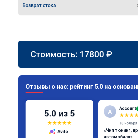
Возврат стока
Стоимость:
17800
₽
Отзывы о нас: рейтинг 5.0 на основан
Account
A
5.0 из 5
★
★
★
★
★
★
★
★
18 ноября
«Чип тюнинг, п
Avito
автомобиля»