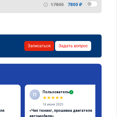
17800
7800 ₽
Записаться
Задать вопрос
Пользователь
✓
П
★
★
★
★
★
18 июня 2025
еля
«Чип тюнинг, прошивка двигателя
автомобиля»