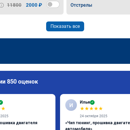
11800
2000 ₽
Отстрелы
Показать все
ии 850 оценок
Илья
✓
✓
И
★
★
★
★
★
★
★
 2025
24 октября 2025
рошивка двигателя
«Чип тюнинг, прошивка двигат
автомобиля»