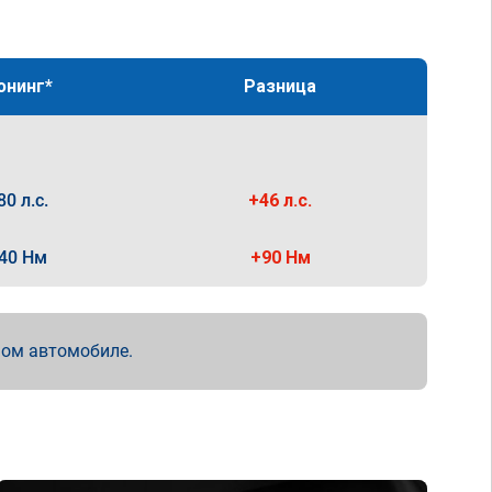
юнинг*
Разница
80 л.с.
+46 л.с.
40 Нм
+90 Нм
мом автомобиле.