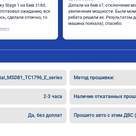
 Stage 1 на Бмв 318d, 
Делали на бмв х7, отключение мо
етствовал ожиданию, все 
увеличение мощности. Были моме
ь, сделали отлично, то 
ребята решили их. Результатом до
машина поехала), спасибо.
10902
tal_MSD81_TC1796_E_series
Метод прошивки:
2-3 часа
Наличие откатанных прош
Да, без доплат
Прошито авто с этим ДВС (