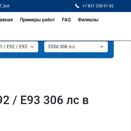
T_bot
+7 831 238 91 82
авная
Примеры работ
FAQ
Филиалы
2 / E93 306 лс в