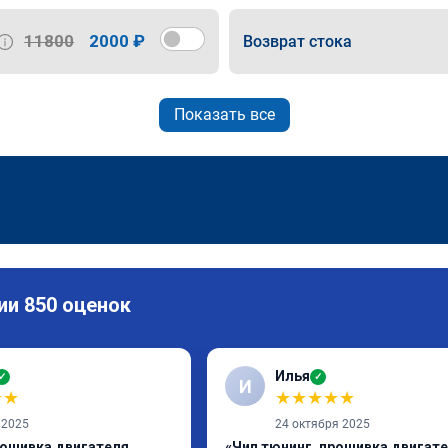
11800
2000 ₽
Возврат стока
Показать все
ии 850 оценок
Илья
✓
✓
И
★
★
★
★
★
★
★
 2025
24 октября 2025
рошивка двигателя
«Чип тюнинг, прошивка двигат