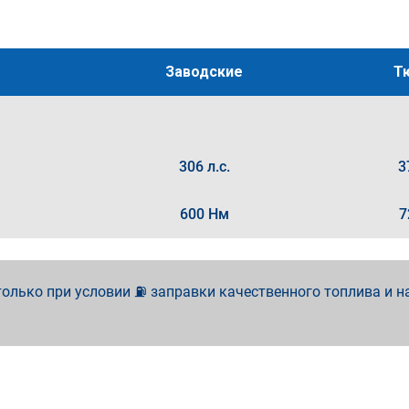
Заводские
Т
306 л.с.
3
600 Нм
7
олько при условии ⛽ заправки качественного топлива и н