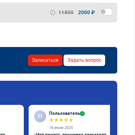
11800
2000 ₽
Записаться
Задать вопрос
Пользователь
✓
П
★
★
★
★
★
18 июня 2025
еля
«Чип тюнинг, прошивка двигателя