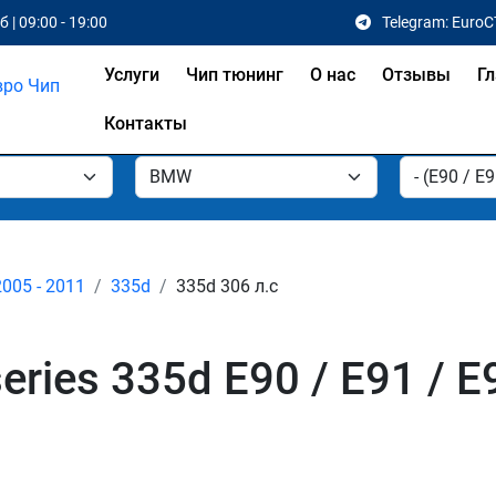
 | 09:00 - 19:00
Telegram: EuroC
Услуги
Чип тюнинг
О нас
Отзывы
Гл
Контакты
2005 - 2011
335d
335d 306 л.с
ies 335d E90 / E91 / E9