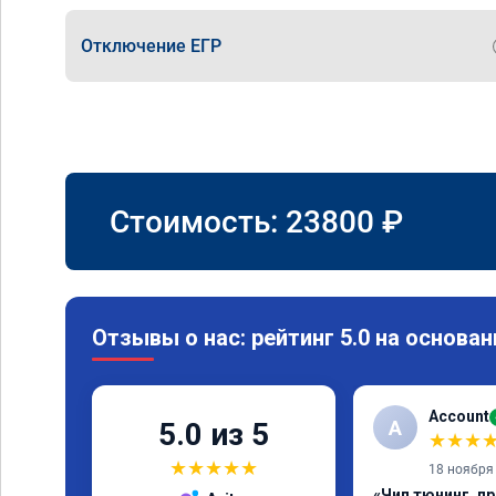
Отключение ЕГР
Стоимость:
23800
₽
Отзывы о нас: рейтинг 5.0 на основан
Account
A
5.0 из 5
★
★
★
★
★
★
★
★
18 ноября
«Чип тюнинг, п