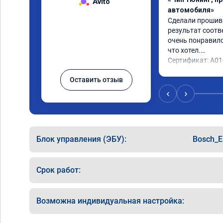
Avito
автомобиля»
Сделали прошивку
результат соотв
очень понравилос
что хотел.

Сертификат: A0
Оставить отзыв
‹
›
Блок управления (ЭБУ):
Bosch_E
Срок работ:
Возможна индивидуальная настройка: