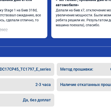
автомобиля»
 Stage 1 на Бмв 318d, 
Делали на бмв х7, отключение мо
етствовал ожиданию, все 
увеличение мощности. Были моме
ь, сделали отлично, то 
ребята решили их. Результатом до
машина поехала), спасибо.
10902
DC17CP45_TC1797_E_series
Метод прошивки:
2-3 часа
Наличие откатанных прош
Да, без доплат