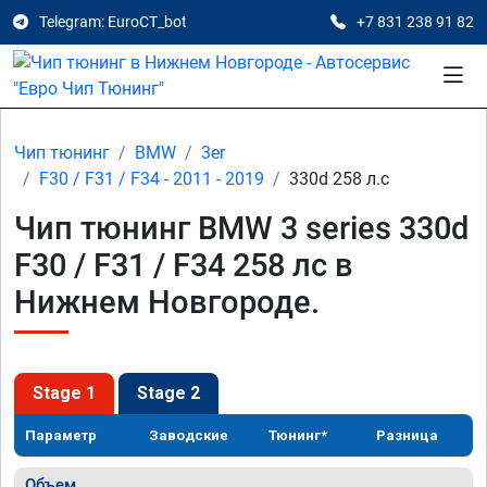
Telegram: EuroCT_bot
+7 831 238 91 82
Чип тюнинг
BMW
3er
F30 / F31 / F34 - 2011 - 2019
330d 258 л.с
Чип тюнинг BMW 3 series 330d
F30 / F31 / F34 258 лс в
Нижнем Новгороде.
Stage 1
Stage 2
Параметр
Заводские
Тюнинг*
Разница
Объем