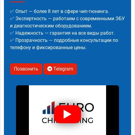
✅ Опыт — более 8 лет в сфере чип-тюнинга.
✅ Экспертность — работаем с современными ЭБУ
и диагностическим оборудованием.
✅ Надежность — гарантия на все виды работ.
✅ Прозрачность — подробные консультации по
телефону и фиксированные цены.
Позвонить
Telegram