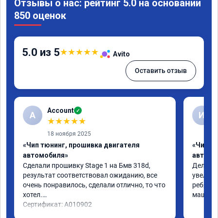
Отзывы о нас: рейтинг 5.0 на основании
850 оценок
5.0 из 5
★
★
★
★
★
Avito
Оставить отзыв
Account
✓
A
И
★
★
★
★
★
18 ноября 2025
«Чип тюнинг, прошивка двигателя
«Чип т
автомобиля»
автомо
Сделали прошивку Stage 1 на Бмв 318d, 
Делали 
результат соответствовал ожиданию, все 
увеличе
очень понравилось, сделали отлично, то что 
ребята 
хотел.

машина 
Сертификат: A010902