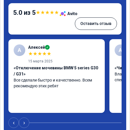
5.0 из 5
★
★
★
★
★
Avito
Оставить отзыв
Алексей
✓
А
А
★
★
★
★
★
15 марта 2025
«Отключение мочевины BMW 5 series G30
«Чип тю
/ G31»
Владими
специал
Все сделали быстро и качественно. Всем 
рекомендую этих ребят
‹
›