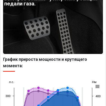
педали газа.
График прироста мощности и крутящего
момента:
л.с.
Нм
300
400