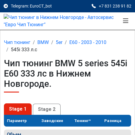
Telegram: EuroCT_bot
+7 831 238 91 82
Чип тюнинг
BMW
5er
E60 - 2003 - 2010
545i 333 л.с
Чип тюнинг BMW 5 series 545i
E60 333 лс в Нижнем
Новгороде.
Stage 1
Stage 2
Параметр
Заводские
Тюнинг*
Разница
Объем