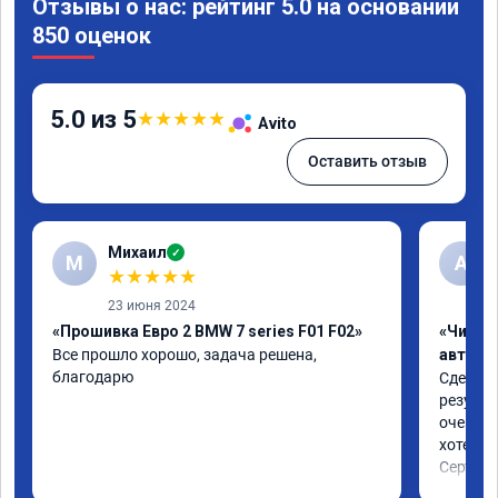
Отзывы о нас: рейтинг 5.0 на основании
850 оценок
5.0 из 5
★
★
★
★
★
Avito
Оставить отзыв
Михаил
✓
М
A
★
★
★
★
★
23 июня 2024
«Прошивка Евро 2 BMW 7 series F01 F02»
«Чип т
Все прошло хорошо, задача решена, 
автомо
благодарю
Сделали
результ
очень п
хотел.

Сертифи