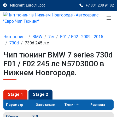
Telegram: EuroCT_bot
+7 831 238 91 82
Чип тюнинг
BMW
7er
F01 / F02 - 2009 - 2015
730d
730d 245 л.с
Чип тюнинг BMW 7 series 730d
F01 / F02 245 лс N57D30O0 в
Нижнем Новгороде.
Stage 1
Stage 2
Параметр
Заводские
Тюнинг*
Разница
Объем
3.0