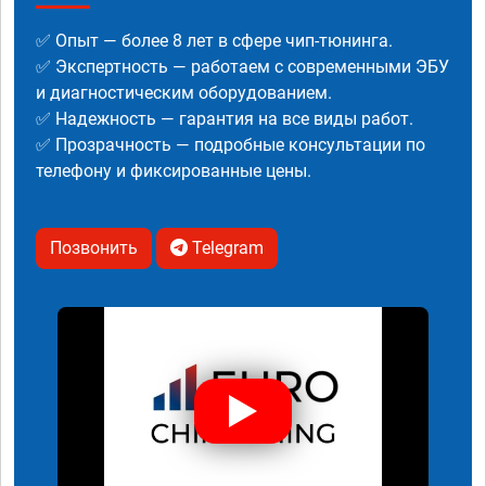
✅ Опыт — более 8 лет в сфере чип-тюнинга.
✅ Экспертность — работаем с современными ЭБУ
и диагностическим оборудованием.
✅ Надежность — гарантия на все виды работ.
✅ Прозрачность — подробные консультации по
телефону и фиксированные цены.
Позвонить
Telegram