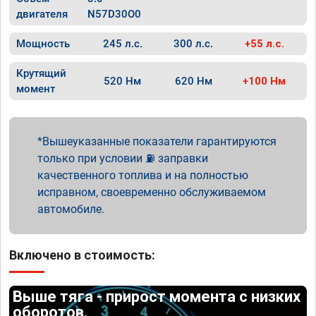
двигателя
N57D30O0
Мощность
245 л.с.
300 л.с.
+55 л.с.
Крутящий
520 Нм
620 Нм
+100 Нм
момент
Вышеуказанные показатели гарантируются
только при условии ⛽ заправки
качественного топлива и на полностью
исправном, своевременно обслуживаемом
автомобиле.
Включено в стоимость:
Выше тяга - прирост момента с низких
оборотов.