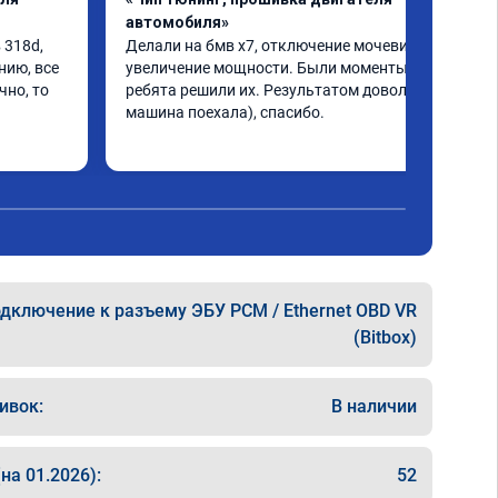
автомобиля»
318d, 
Делали на бмв х7, отключение мочевины и 
ию, все 
увеличение мощности. Были моменты, но 
но, то 
ребята решили их. Результатом доволен, 
машина поехала), спасибо.
дключение к разъему ЭБУ PCM / Ethernet OBD VR
(Bitbox)
ивок:
В наличии
на 01.2026):
52