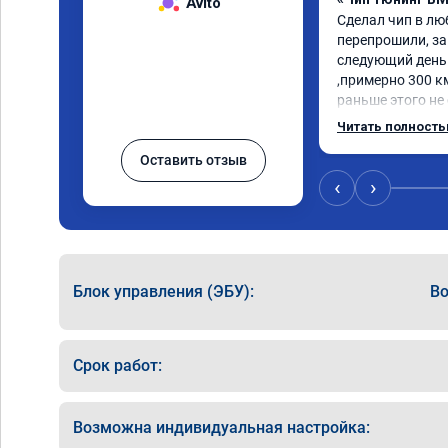
Avito
Сделал чип в люб
перепрошили, за
следующий день 
,примерно 300 км
раньше этого не
совершенно друг
Читать полност
проблем, резвая,
Оставить отзыв
рекомендую. Езжу
примерно 50на5
‹
›
самому двигателю
температуре масл
Блок управления (ЭБУ):
Bo
Срок работ:
Возможна индивидуальная настройка: