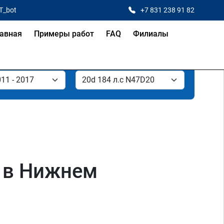
T_bot
+7 831 238 91 82
авная
Примеры работ
FAQ
Филиалы
0 в Нижнем