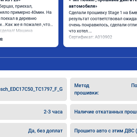
ерцах, приехал, 
автомобиля»
няло примерно 40мин. На 
Сделали прошивку Stage 1 на Бмв 
поехал в деревню 
результат соответствовал ожидан
...Как же я пожалел ,что 
очень понравилось, сделали отлич
 сделал! Машина 
что хотел.

ая! Обгоны все без 
Сертификат: A010902
ью
 очень доволен. Очень 
 на смеси 95го и 100го 
0.По ощущениям даже 
 легче судя по 
а и его работе.
Метод
По
sch_EDC17C50_TC1797_F_G
прошивки:
2-3 часа
Наличие откатанных прош
Да, без доплат
Прошито авто с этим ДВС (