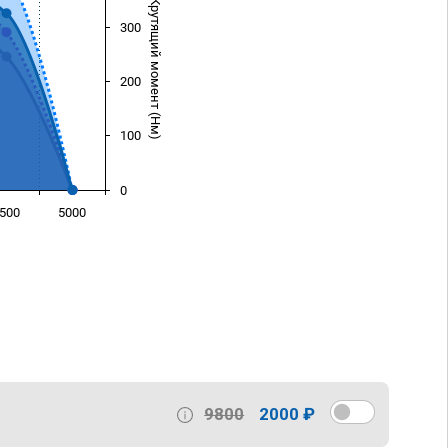
Крутящий момент (Нм)
300
200
100
0
500
5000
)
9800
2000 ₽