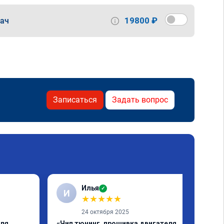
19800 ₽
дач
Записаться
Задать вопрос
Илья
✓
И
★
★
★
★
★
24 октября 2025
еля
«Чип тюнинг, прошивка двигателя