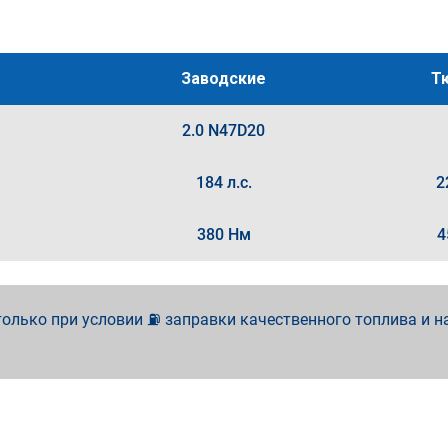
Заводские
Т
2.0 N47D20
184 л.с.
2
380 Нм
4
олько при условии ⛽ заправки качественного топлива и н