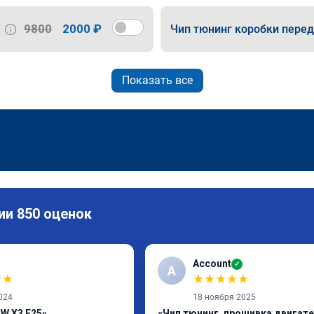
9800
2000 ₽
Чип тюнинг коробки пере
Показать все
ии 850 оценок
Account
✓
A
★
★
★
★
★
★
★
024
18 ноября 2025
W X3 F25»
«Чип тюнинг, прошивка двигат