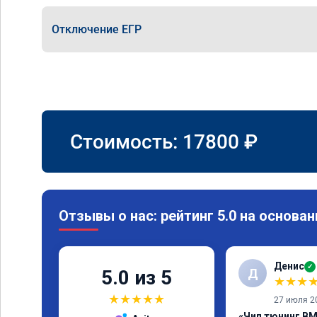
Отключение ЕГР
Стоимость:
17800
₽
Отзывы о нас: рейтинг 5.0 на основан
Денис
✓
Д
5.0 из 5
★
★
★
★
★
★
★
★
27 июля 2
«Чип тюнинг BM