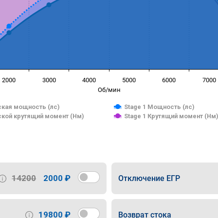
2000
3000
4000
5000
6000
7000
Об/мин
кая мощность (лс)
Stage 1 Мощность (лс)
кой крутящий момент (Нм)
Stage 1 Крутящий момент (Нм
14200
2000 ₽
Отключение ЕГР
19800 ₽
Возврат стока