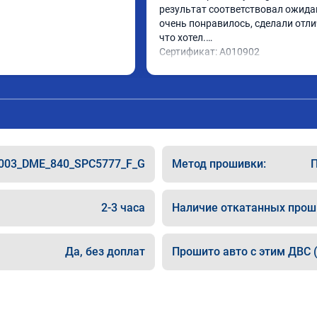
результат соответствовал ожидан
очень понравилось, сделали отлич
что хотел.

Сертификат: A010902
003_DME_840_SPC5777_F_G
Метод прошивки:
П
2-3 часа
Наличие откатанных прош
Да, без доплат
Прошито авто с этим ДВС (