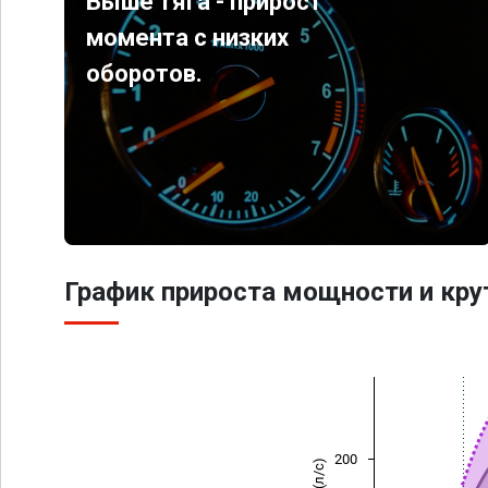
Выше тяга - прирост
момента с низких
оборотов.
График прироста мощности и кр
200