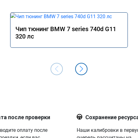
Чип тюнинг BMW 7 series 740d G11
320 лс
та после проверки
Сохранение ресурс
водите оплату после
Наши калибровки в перв
поездки, если вас
очередь рассчитаны на