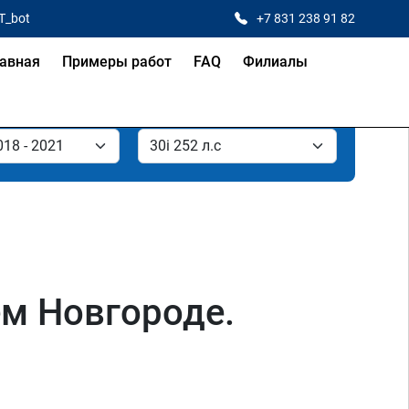
T_bot
+7 831 238 91 82
авная
Примеры работ
FAQ
Филиалы
ем Новгороде.