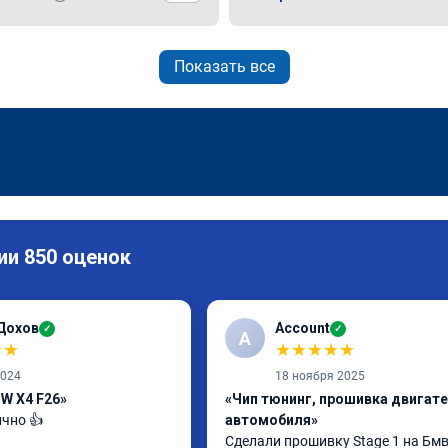
Показать все
ии 850 оценок
Дохов
Account
✓
✓
A
★
★
★
★
★
★
★
2024
18 ноября 2025
W X4 F26»
«Чип тюнинг, прошивка двигат
ично 👍
автомобиля»
Сделали прошивку Stage 1 на Бмв 