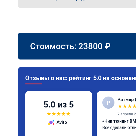
Стоимость:
23800
₽
Отзывы о нас: рейтинг 5.0 на основан
Ратмир 
Р
5.0 из 5
★
★
★
★
★
★
★
★
7 апреля 
«Чип тюнинг BM
Avito
Все сделали отл