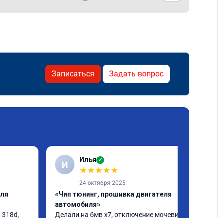
Записаться
Задать вопрос
Илья
✓
И
★
★
★
★
★
24 октября 2025
еля
«Чип тюнинг, прошивка двигателя
автомобиля»
318d, 
Делали на бмв х7, отключение мочевины и 