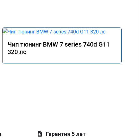
2,сразу же взяли в 
работу,перепрошили,машина 
заработала,но не так как надо,парни 
нашли проблему по форсунки первого 
цилиндра,льет,еду к себе в гараж,меняю и 
ура, всё стало четко,два месяца я катался 
по сервисам Томска,мне то одно скажут,то 
Чип тюнинг BMW 7 series 740d G11
другое,менял всё что говорили,но никто 
320 лс
так и не догадался до правды,а эти 
мастера просто смотрела на показания на 
лаунче увидели что не так с машино!
покатался,понаблюдал,радуюсь,заехал к 
парням,они бесплатно подключили 
диагностику,глянули что всё нормально и 
я поехал радостный,записавшись к ним 
же на чип тюнинг,парни вы лучшие!
спасибо вашей команде за отличную 
работу,сервис отличный, рекомендую!
всем добра)
а
Гарантия 5 лет