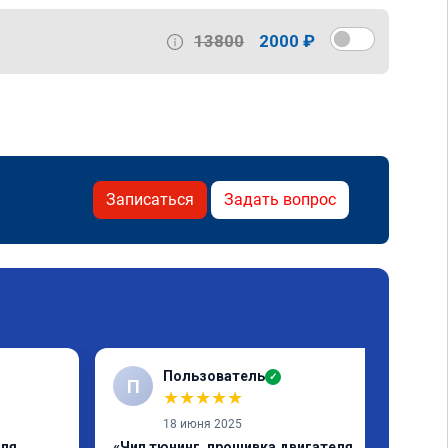
13800
2000 ₽
Записаться
Задать вопрос
Пользователь
✓
П
★
★
★
★
★
18 июня 2025
еля
«Чип тюнинг, прошивка двигателя