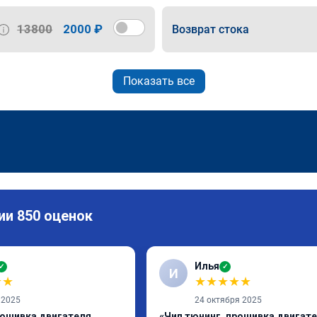
13800
2000 ₽
Возврат стока
Показать все
ии 850 оценок
Илья
✓
✓
И
★
★
★
★
★
★
★
 2025
24 октября 2025
рошивка двигателя
«Чип тюнинг, прошивка двигат