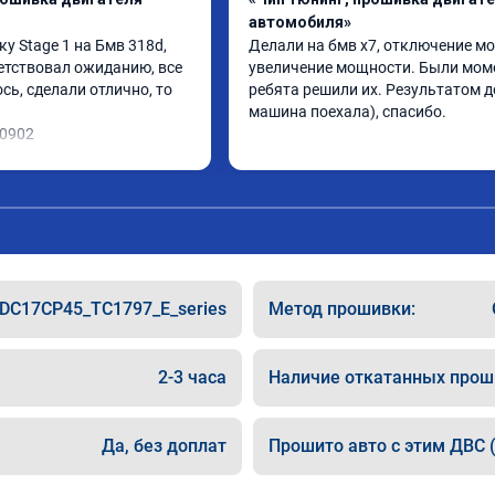
автомобиля»
 Stage 1 на Бмв 318d, 
Делали на бмв х7, отключение мо
етствовал ожиданию, все 
увеличение мощности. Были моме
ь, сделали отлично, то 
ребята решили их. Результатом до
машина поехала), спасибо.
10902
DC17CP45_TC1797_E_series
Метод прошивки:
2-3 часа
Наличие откатанных прош
Да, без доплат
Прошито авто с этим ДВС (