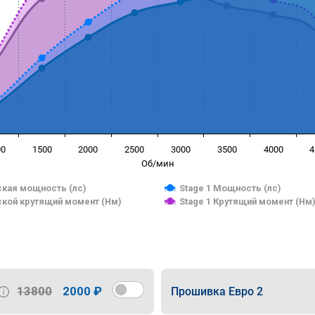
00
1500
2000
2500
3000
3500
4000
4
Об/мин
кая мощность (лс)
Stage 1 Мощность (лс)
кой крутящий момент (Нм)
Stage 1 Крутящий момент (Нм
13800
2000 ₽
Прошивка Евро 2