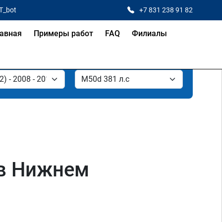
T_bot
+7 831 238 91 82
авная
Примеры работ
FAQ
Филиалы
 в Нижнем