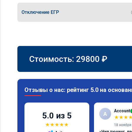
Отключение ЕГР
Стоимость:
29800
₽
Отзывы о нас: рейтинг 5.0 на основан
Account
A
5.0 из 5
★
★
★
★
★
★
★
★
18 ноября
«Чип тюнинг, п