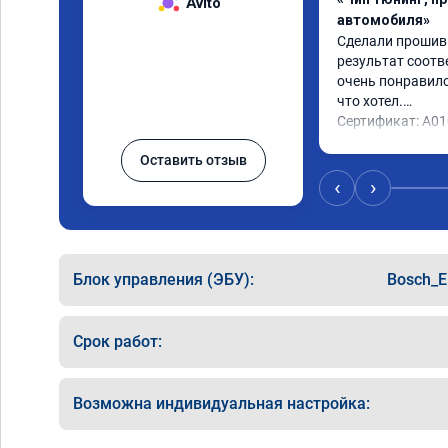
Avito
автомобиля»
Сделали прошивку
результат соотв
очень понравилос
что хотел.

Сертификат: A0
Оставить отзыв
‹
›
Блок управления (ЭБУ):
Bosch_E
Срок работ:
Возможна индивидуальная настройка: