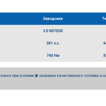
Заводские
Т
3.0 N57D30
381 л.с.
4
740 Нм
8
олько при условии ⛽ заправки качественного топлива и н