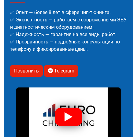
✅ Опыт — более 8 лет в сфере чип-тюнинга.
✅ Экспертность — работаем с современными ЭБУ
и диагностическим оборудованием.
✅ Надежность — гарантия на все виды работ.
✅ Прозрачность — подробные консультации по
телефону и фиксированные цены.
Позвонить
Telegram