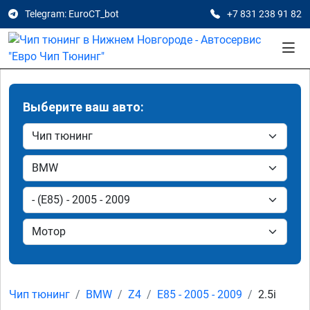
Telegram: EuroCT_bot
+7 831 238 91 82
Выберите ваш авто:
Чип тюнинг
BMW
Z4
E85 - 2005 - 2009
2.5i